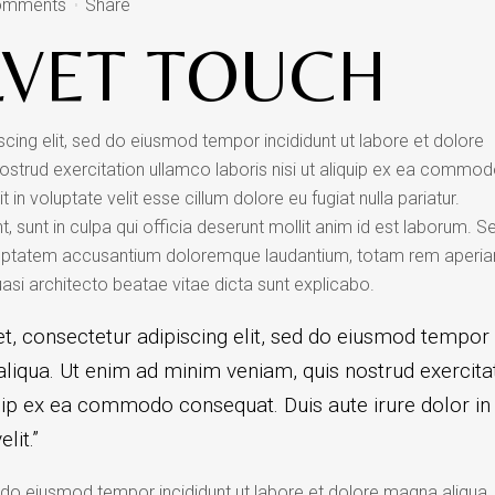
omments
Share
LVET TOUCH
cing elit, sed do eiusmod tempor incididunt ut labore et dolore
ostrud exercitation ullamco laboris nisi ut aliquip ex ea commo
 in voluptate velit esse cillum dolore eu fugiat nulla pariatur.
 sunt in culpa qui officia deserunt mollit anim id est laborum. S
voluptatem accusantium doloremque laudantium, totam rem aperi
uasi architecto beatae vitae dicta sunt explicabo.
, consectetur adipiscing elit, sed do eiusmod tempor 
liqua. Ut enim ad minim veniam, quis nostrud exercita
quip ex ea commodo consequat. Duis aute irure dolor in
lit.”
d do eiusmod tempor incididunt ut labore et dolore magna aliqua.