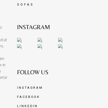
SOFAS
INSTAGRAM
do
ed ut
am,
nim
r in
FOLLOW US
n
error
INSTAGRAM
FACEBOOK
LINKEDIN