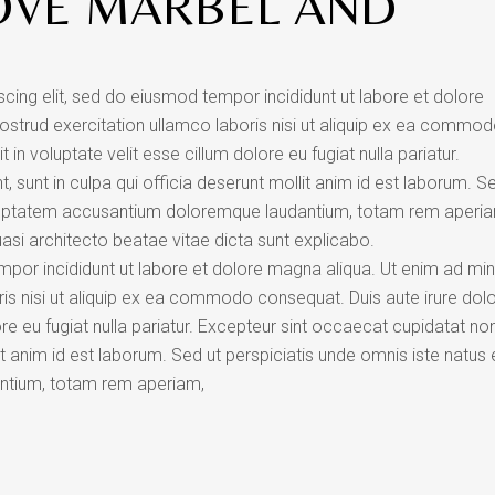
OVE MARBEL AND
cing elit, sed do eiusmod tempor incididunt ut labore et dolore
ostrud exercitation ullamco laboris nisi ut aliquip ex ea commo
 in voluptate velit esse cillum dolore eu fugiat nulla pariatur.
 sunt in culpa qui officia deserunt mollit anim id est laborum. S
voluptatem accusantium doloremque laudantium, totam rem aperi
uasi architecto beatae vitae dicta sunt explicabo.
mpor incididunt ut labore et dolore magna aliqua. Ut enim ad mi
is nisi ut aliquip ex ea commodo consequat. Duis aute irure dolo
ore eu fugiat nulla pariatur. Excepteur sint occaecat cupidatat no
lit anim id est laborum. Sed ut perspiciatis unde omnis iste natus 
ntium, totam rem aperiam,