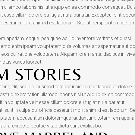
on ullamco laboris nisi ut aliquip ex ea commodo consequat. Dui
lit esse cillum dolore eu fugiat nulla pariatur. Excepteur sint occ
ia deserunt mollit anim id est laborum. Sed ut perspiciatis unde o
aperiam, eaque ipsa quae ab illo inventore veritatis et quasi
 Nemo enim ipsam voluptatem quia voluptas sit aspernatur aut od
 eos qui ratione voluptatem. Aliquam lorem ante, dapibus in, vive
t metus varius laoreet.
M STORIES
cing elit, sed do eiusmod tempor incididunt ut labore et dolore
ostrud exercitation ullamco laboris nisi ut aliquip ex ea commo
 in voluptate velit esse cillum dolore eu fugiat nulla pariatur.
 sunt in culpa qui officia deserunt mollit anim id est laborum. S
voluptatem accusantium doloremque laudantium, totam rem aperi
uasi architecto beatae vitae dicta sunt explicabo.