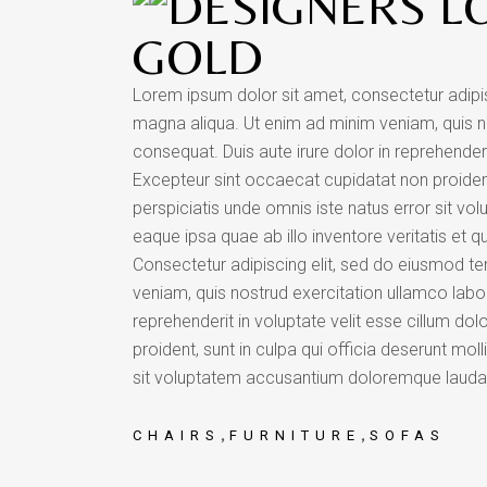
DESIGNERS L
GOLD
Lorem ipsum dolor sit amet, consectetur adipis
magna aliqua. Ut enim ad minim veniam, quis n
consequat. Duis aute irure dolor in reprehenderit
Excepteur sint occaecat cupidatat non proident,
perspiciatis unde omnis iste natus error sit 
eaque ipsa quae ab illo inventore veritatis et q
Consectetur adipiscing elit, sed do eiusmod te
veniam, quis nostrud exercitation ullamco labor
reprehenderit in voluptate velit esse cillum dol
proident, sunt in culpa qui officia deserunt mol
sit voluptatem accusantium doloremque lauda
,
,
CHAIRS
FURNITURE
SOFAS