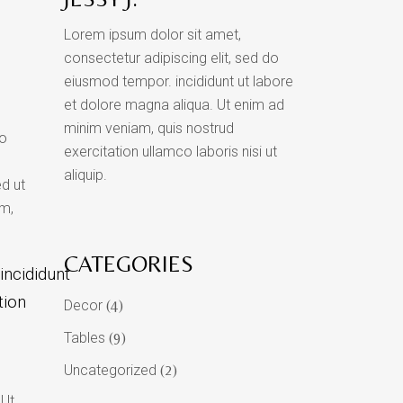
Lorem ipsum dolor sit amet,
consectetur adipiscing elit, sed do
eiusmod tempor. incididunt ut labore
et dolore magna aliqua. Ut enim ad
minim veniam, quis nostrud
do
exercitation ullamco laboris nisi ut
aliquip.
ed ut
am,
CATEGORIES
incididunt
tion
Decor
(4)
Tables
(9)
Uncategorized
(2)
 Ut