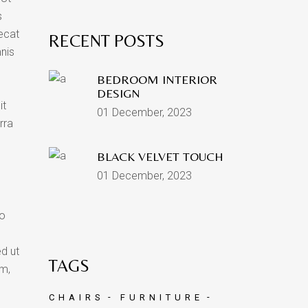
s
aecat
RECENT POSTS
mnis
BEDROOM INTERIOR
DESIGN
it
01 December, 2023
rra
BLACK VELVET TOUCH
01 December, 2023
do
ed ut
TAGS
am,
CHAIRS
FURNITURE