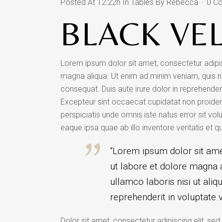
Posted At 12:22h
In
Tables
By
Rebecca
0 C
BLACK VE
Lorem ipsum dolor sit amet, consectetur adipis
magna aliqua. Ut enim ad minim veniam, quis n
consequat. Duis aute irure dolor in reprehenderit
Excepteur sint occaecat cupidatat non proident,
perspiciatis unde omnis iste natus error sit 
eaque ipsa quae ab illo inventore veritatis et q
“Lorem ipsum dolor sit amet
ut labore et dolore magna a
ullamco laboris nisi ut ali
reprehenderit in voluptate ve
Dolor sit amet, consectetur adipiscing elit, se